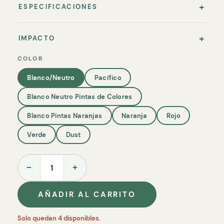
ESPECIFICACIONES
IMPACTO
COLOR
Blanco/Neutro
Pacífico
Blanco Neutro Pintas de Colores
Blanco Pintas Naranjas
Naranja
Rojo
Verde
Dust
−
+
AÑADIR AL CARRITO
Solo quedan 4 disponibles.