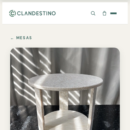
✕
← MESAS