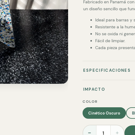
Fabricado en Panamá con 
un diseño sencillo que fun
Ideal para barras y s
Resistente a la hume
No se oxida ni gene
Fácil de limpiar.
Cada pieza presenta 
ESPECIFICACIONES
IMPACTO
COLOR
Cinético Oscuro
B
−
+